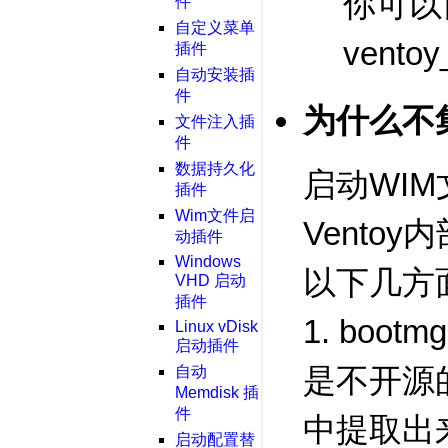
你可以
件
自定义菜单
vento
插件
自动安装插
件
为什么不集
文件注入插
件
数据持久化
启动WI
插件
Wim文件启
Vento
动插件
Windows
以下几方
VHD 启动
插件
1. bootm
Linux vDisk
启动插件
是不开源的
自动
Memdisk 插
件
中提取出
启动配置替