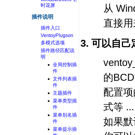
时花屏
从 Wi
插件说明
直接用
插件入口
VentoyPlugson
可以自己定制
多模式选项
插件路径匹配说
明
vento
全局控制插
件
的BC
文件列表插
件
配置项
主题插件
菜单类型插
式等 ...
件
菜单别名插
如果默
件
菜单提示插