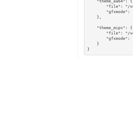
    "theme_aa64": {

        "file": "/v
        "gfxmode": 
    },

    "theme_mips": {

        "file": "/v
        "gfxmode": 
    }
