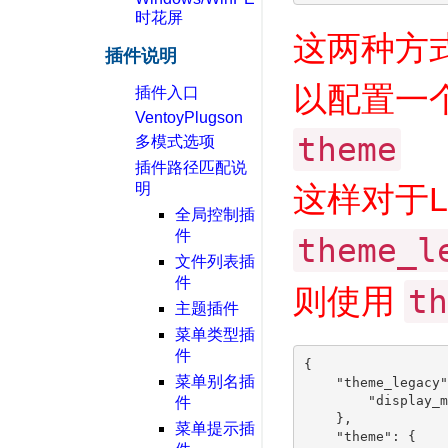
时花屏
这两种方
插件说明
以配置一
插件入口
VentoyPlugson
theme
多模式选项
插件路径匹配说
明
这样对于Le
全局控制插
件
theme_l
文件列表插
件
则使用
th
主题插件
菜单类型插
件
{

菜单别名插
    "theme_legacy"
        "display_m
件
    },

菜单提示插
    "theme": {
