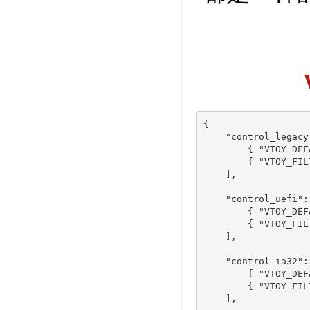
{

    "control_legacy"
        { "VTOY_DEF
        { "VTOY_FIL
    ],

    "control_uefi": 
        { "VTOY_DEF
        { "VTOY_FIL
    ],

    "control_ia32": 
        { "VTOY_DEF
        { "VTOY_FIL
    ],
