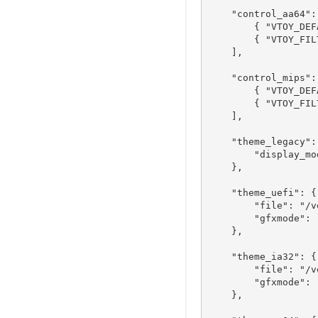
    "control_aa64": 
        { "VTOY_DEF
        { "VTOY_FIL
    ],

    "control_mips": 
        { "VTOY_DEF
        { "VTOY_FIL
    ],

    "theme_legacy": 
        "display_mo
    },

    "theme_uefi": {

        "file": "/v
        "gfxmode": 
    },

    "theme_ia32": {

        "file": "/v
        "gfxmode": "
    },
