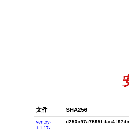
文件
SHA256
ventoy-
d250e97a7595fdac4f97d
1.1.17-