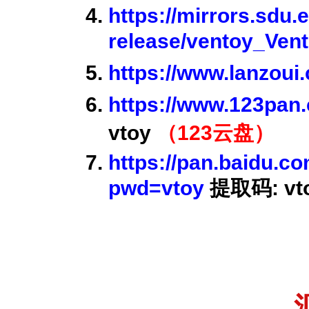
https://mirrors.sdu.
release/ventoy_Ven
https://www.lanzou
https://www.123pan
vtoy
（123云盘）
https://pan.baidu.
pwd=vtoy
提取码: vt