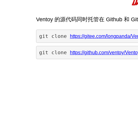
Ventoy 的源代码同时托管在 Github 和 
git clone 
https://gitee.com/longpanda/Ven
git clone 
https://github.com/ventoy/Ventoy