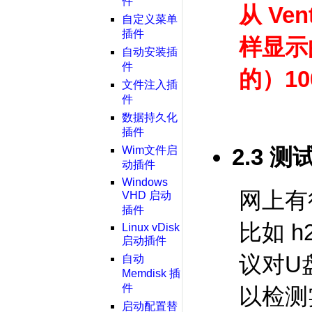
件
从 V
自定义菜单
插件
样显示的
自动安装插
件
的）1
文件注入插
件
数据持久化
插件
Wim文件启
2.3 
动插件
Windows
网上有
VHD 启动
插件
比如 h2t
Linux vDisk
启动插件
议对U
自动
Memdisk 插
件
以检测
启动配置替