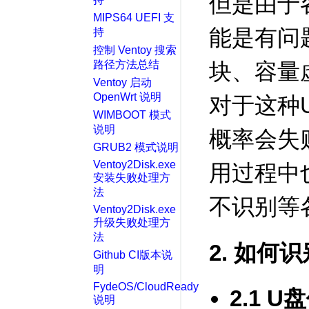
但是由于
MIPS64 UEFI 支
能是有问
持
控制 Ventoy 搜索
路径方法总结
块、容量
Ventoy 启动
OpenWrt 说明
对于这种U
WIMBOOT 模式
说明
概率会失
GRUB2 模式说明
Ventoy2Disk.exe
用过程中
安装失败处理方
法
不识别等
Ventoy2Disk.exe
升级失败处理方
法
2. 如何识
Github CI版本说
明
FydeOS/CloudReady
2.1 U
说明