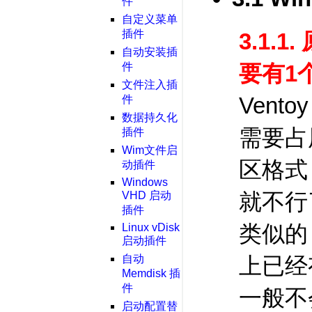
件
自定义菜单
插件
3.1
自动安装插
件
要有1
文件注入插
Vent
件
数据持久化
需要占
插件
Wim文件启
区格式
动插件
Windows
就不行
VHD 启动
插件
类似的
Linux vDisk
启动插件
自动
上已经
Memdisk 插
件
一般不
启动配置替