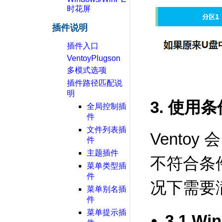
时花屏
插件说明
插件入口
VentoyPlugson
多模式选项
插件路径匹配说
明
3. 使用条
全局控制插
件
文件列表插
Vento
件
主题插件
不符合条
菜单类型插
件
况下需要
菜单别名插
件
菜单提示插
3.1 W