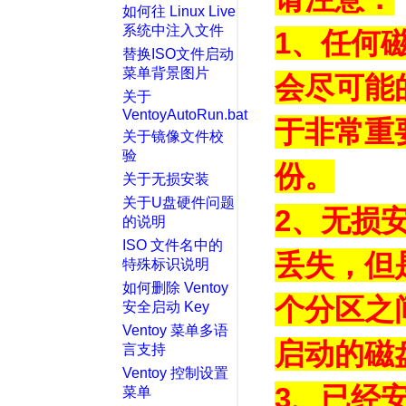
如何往 Linux Live
系统中注入文件
1、任何磁
替换ISO文件启动
菜单背景图片
会尽可能
关于
VentoyAutoRun.bat
于非常重
关于镜像文件校
验
份。
关于无损安装
关于U盘硬件问题
2、无损
的说明
ISO 文件名中的
丢失，但是
特殊标识说明
如何删除 Ventoy
个分区之
安全启动 Key
Ventoy 菜单多语
启动的磁
言支持
Ventoy 控制设置
3、已经安
菜单