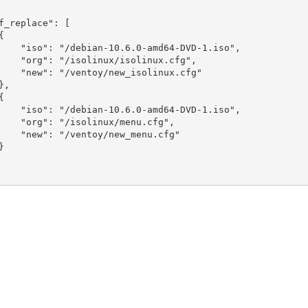
f_replace": [



    "iso": "/debian-10.6.0-amd64-DVD-1.iso",

    "org": "/isolinux/isolinux.cfg",

    "new": "/ventoy/new_isolinux.cfg"

,



    "iso": "/debian-10.6.0-amd64-DVD-1.iso",

    "org": "/isolinux/menu.cfg",

    "new": "/ventoy/new_menu.cfg"


