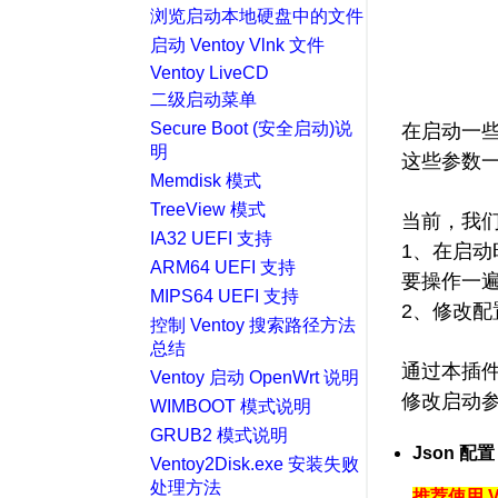
浏览启动本地硬盘中的文件
启动 Ventoy Vlnk 文件
Ventoy LiveCD
二级启动菜单
Secure Boot (安全启动)说
在启动一些
明
这些参数一般
Memdisk 模式
TreeView 模式
当前，我
IA32 UEFI 支持
1、在启
ARM64 UEFI 支持
要操作一
MIPS64 UEFI 支持
2、修改
控制 Ventoy 搜索路径方法
总结
通过本插
Ventoy 启动 OpenWrt 说明
修改启动
WIMBOOT 模式说明
GRUB2 模式说明
Json 配置
Ventoy2Disk.exe 安装失败
处理方法
推荐使用 V