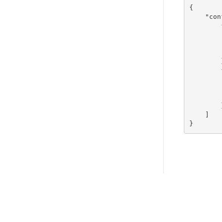
{

    "con
        {
        
        
        
        }
        {
        
        
        
        }
    ]
