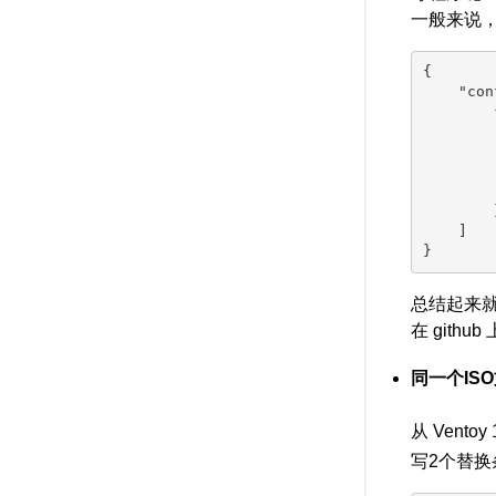
一般来说，
{

    "con
        {
        
        
        
        
        }
    ]

总结起来
在 git
同一个IS
从 Vent
写2个替换