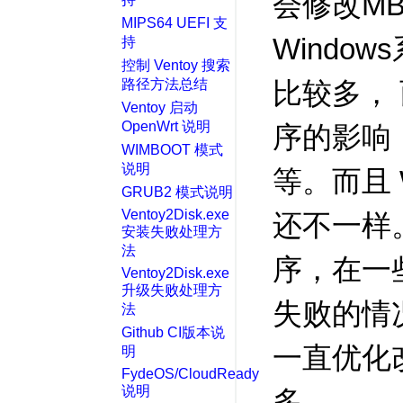
会修改M
MIPS64 UEFI 支
Windo
持
控制 Ventoy 搜索
路径方法总结
比较多，
Ventoy 启动
OpenWrt 说明
序的影响
WIMBOOT 模式
说明
等。而且 
GRUB2 模式说明
Ventoy2Disk.exe
还不一样。
安装失败处理方
法
序，在一
Ventoy2Disk.exe
升级失败处理方
失败的情况
法
Github CI版本说
一直优化
明
FydeOS/CloudReady
说明
多。