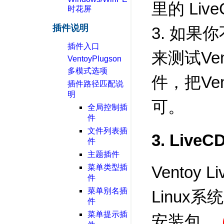
里的 Liv
时花屏
插件说明
3. 如
插件入口
来测试Ven
VentoyPlugson
多模式选项
件，把Ve
插件路径匹配说
明
可。
全局控制插
件
文件列表插
3. Live
件
主题插件
菜单类型插
Ventoy
件
菜单别名插
Linux系统(
件
菜单提示插
安装包。